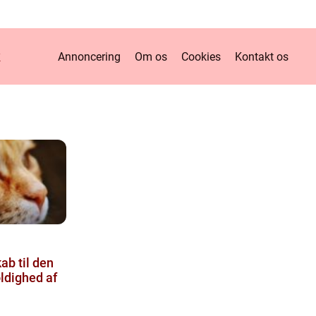
k
Annoncering
Om os
Cookies
Kontakt os
ab til den
ldighed af