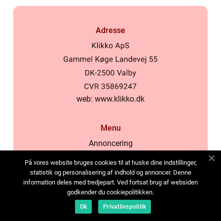
Adresse
web:
www.klikko.dk
Menu
Annoncering
Om os
På vores website bruges cookies til at huske dine indstillinger,
Cookies
statistik og personalisering af indhold og annoncer. Denne
information deles med tredjepart. Ved fortsat brug af websiden
Kontakt os
godkender du cookiepolitikken.
Sitemap
Ok
Privatlivspolitik