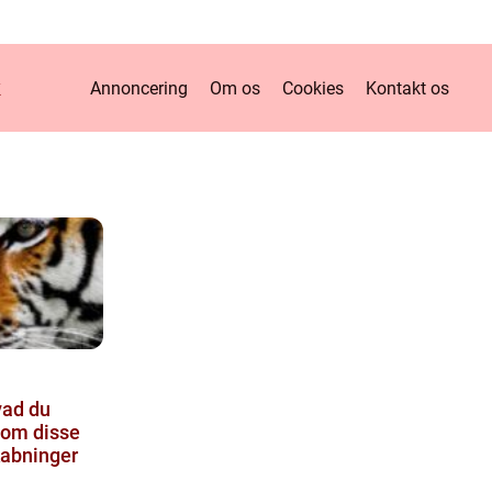
k
Annoncering
Om os
Cookies
Kontakt os
hvad du
 om disse
kabninger