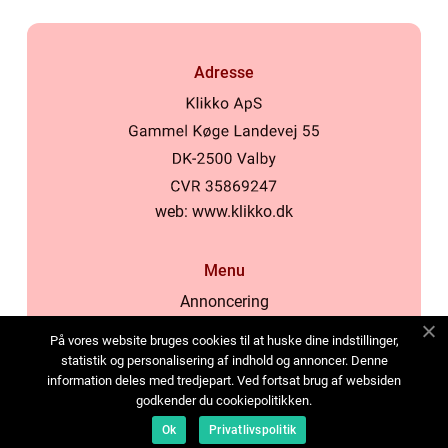
Adresse
web:
www.klikko.dk
Menu
Annoncering
Om os
På vores website bruges cookies til at huske dine indstillinger,
Cookies
statistik og personalisering af indhold og annoncer. Denne
information deles med tredjepart. Ved fortsat brug af websiden
Kontakt os
godkender du cookiepolitikken.
Sitemap
Ok
Privatlivspolitik