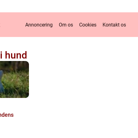
k
Annoncering
Om os
Cookies
Kontakt os
i hund
undens