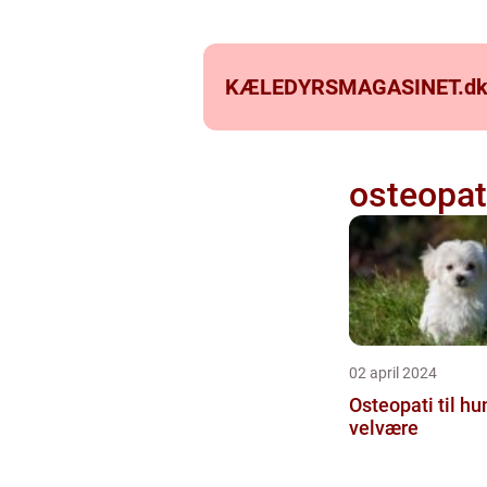
KÆLEDYRSMAGASINET.
d
osteopat
02 april 2024
Osteopati til h
velvære