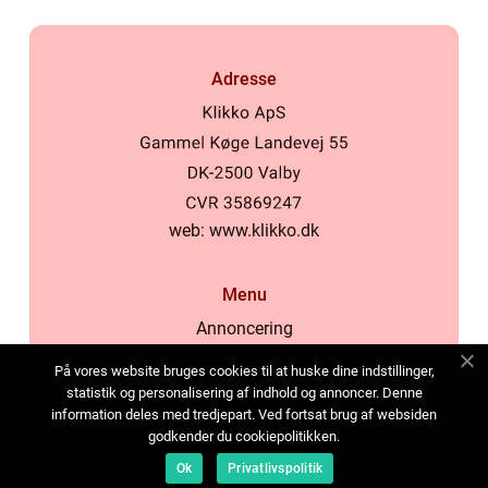
Adresse
web:
www.klikko.dk
Menu
Annoncering
Om os
På vores website bruges cookies til at huske dine indstillinger,
Cookies
statistik og personalisering af indhold og annoncer. Denne
information deles med tredjepart. Ved fortsat brug af websiden
Kontakt os
godkender du cookiepolitikken.
Sitemap
Ok
Privatlivspolitik