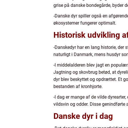
grise på danske bondegårde, byder de
-Danske dyr spiller også en afgørende 
økosystemer fungerer optimalt.
Historisk udvikling 
-Danskedyr har en lang historie, der st
naturligt i Danmark, mens husdyr so
-I middelalderen blev jagt en populær 
Jagtning og skovbrug betød, at dyreli
dyr blev beskyttet og opdrættet. Et g
bestanden af kronhjorte.
-I dag er mange af de vilde dyrearter,
vildsvin og odder. Disse genindførte
Danske dyr i dag