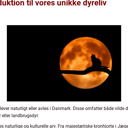
uktion til vores unikke dyreliv
 lever naturligt eller avles i Danmark. Disse omfatter både vilde dyr
eller landbrugsdyr.
es naturlige og kulturelle arv. Fra majestætiske kronhjorte i Jæg