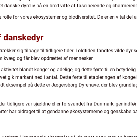
t danske dyreliv på en bred vifte af fascinerende og charmerend
rolle for vores økosystemer og biodiversitet. De er en vital del a
af danskedyr
rækker sig tilbage til tidligere tider. I oldtiden fandtes vilde dyr
m kvæg og får blev opdrættet af mennesker.
aktivitet blandt konger og adelige, og dette førte til en betydeli
vet gik markant ned i antal. Dette førte til etableringen af kong
odt eksempel på dette er Jægersborg Dyrehave, der blev grundlagt 
 der tidligere var sjældne eller forsvundet fra Danmark, genindfør
 arter har bidraget til at gendanne økosystemerne og genskabe ba