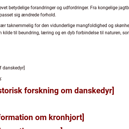
et betydelige forandringer og udfordringer. Fra kongelige jagtbe
ilpasset sig ændrede forhold.
 vær taknemmelig for den vidunderlige mangfoldighed og skønhe
en kilde til beundring, læring og en dyb forbindelse til naturen, 
af danskedyr]
:
historisk forskning om danskedyr]
information om kronhjort]