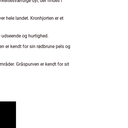
kelsesværdige dyr, der findes i
er hele landet. Kronhjorten er et
te udseende og hurtighed.
en er kendt for sin rødbrune pels og
mråder. Gråspurven er kendt for sit