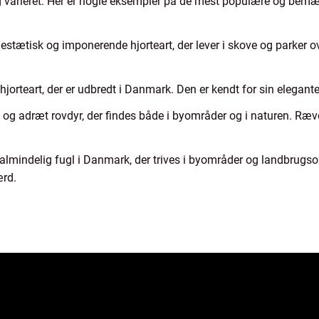
g varieret. Her er nogle eksempler på de mest populære og bemær
estætisk og imponerende hjorteart, der lever i skove og parker ov
 hjorteart, der er udbredt i Danmark. Den er kendt for sin elegan
t og adræt rovdyr, der findes både i byområder og i naturen. Ræv
almindelig fugl i Danmark, der trives i byområder og landbrugso
ærd.