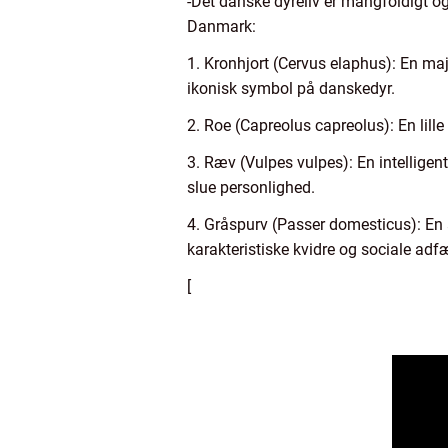
-Det danske dyreliv er mangfoldigt o
Danmark:
1. Kronhjort (Cervus elaphus): En maj
ikonisk symbol på danskedyr.
2. Roe (Capreolus capreolus): En lille
3. Ræv (Vulpes vulpes): En intelligen
slue personlighed.
4. Gråspurv (Passer domesticus): En 
karakteristiske kvidre og sociale adf
[