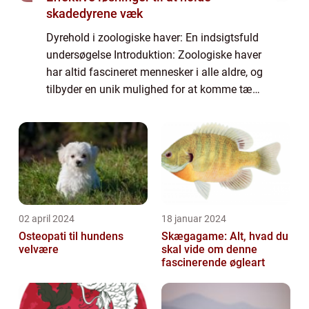
skadedyrene væk
Dyrehold i zoologiske haver: En indsigtsfuld
undersøgelse Introduktion: Zoologiske haver
har altid fascineret mennesker i alle aldre, og
tilbyder en unik mulighed for at komme tæt
på dyr fra hele verden. Men bag dette
imponerende arrangement ligger e...
02 april 2024
18 januar 2024
Osteopati til hundens
Skægagame: Alt, hvad du
velvære
skal vide om denne
fascinerende øgleart