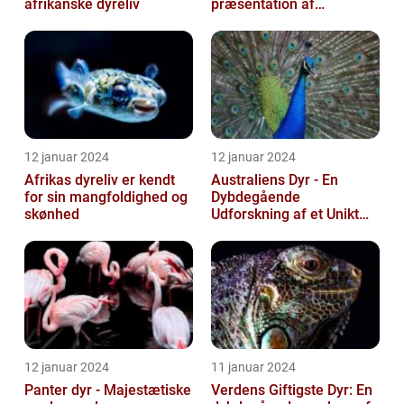
afrikanske dyreliv
præsentation af
kontinentets enestående
dyreliv
12 januar 2024
12 januar 2024
Afrikas dyreliv er kendt
Australiens Dyr - En
for sin mangfoldighed og
Dybdegående
skønhed
Udforskning af et Unikt
Dyreliv
12 januar 2024
11 januar 2024
Panter dyr - Majestætiske
Verdens Giftigste Dyr: En