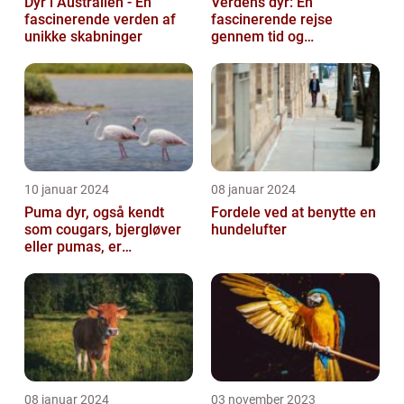
Dyr i Australien - En
Verdens dyr: En
fascinerende verden af
fascinerende rejse
unikke skabninger
gennem tid og
mangfoldighed
10 januar 2024
08 januar 2024
Puma dyr, også kendt
Fordele ved at benytte en
som cougars, bjergløver
hundelufter
eller pumas, er
majestætiske og
imponerende væsener,
de...
08 januar 2024
03 november 2023