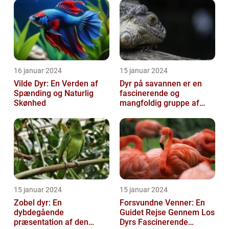
verden
16 januar 2024
15 januar 2024
Vilde Dyr: En Verden af
Dyr på savannen er en
Spænding og Naturlig
fascinerende og
Skønhed
mangfoldig gruppe af
væsner, der har tilpasset
sig det hårde o...
15 januar 2024
15 januar 2024
Zobel dyr: En
Forsvundne Venner: En
dybdegående
Guidet Rejse Gennem Los
præsentation af den
Dyrs Fascinerende