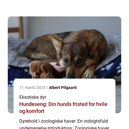
på dyr fra hele verden. Men bag dette
imponerende arrangement ligger e...
11 marts 2025
Albert Pilgaard
Eksotiske dyr
Hundeseng: Din hunds fristed for hvile
og komfort
Dyrehold i zoologiske haver: En indsigtsfuld
undersøgelse Introduktion: Zoologiske haver