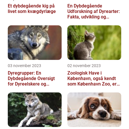
Et dybdegående kig på
En Dybdegående
livet som kvægdyrlæge
Udforskning af Dyrearter:
Fakta, udvikling og
betydning
03 november 2023
02 november 2023
Dyregrupper: En
Zoologisk Have i
Dybdegående Oversigt
København, også kendt
for Dyreelskere og
som København Zoo, er
Dyreejere
en af Danmarks ældste
og mest populære ...