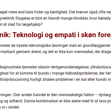
 meget mere end bare foder og kærlighed. Det kræver også ofte 
reklinik Slagelse er blot en blandt mange klinikker, hvor kæledy
lot et sted for lægehjælp?
ik: Teknologi og empati i skøn for
nerer de nyeste teknologiske løsninger med en grundlæggende fo
markant gennem årene, og det er ikke kun mennesker, der drage
diagnostiske tjenester såsom røntgenundersøgelser, ultralydssca
ighed for at komme til bunds i mange helbredsproblemer, der f
tralydsscanning hurtigt afsløre problemer i en kat eller hunds 
gningen. Den anden halvdel er den menneskelige faktor – dyrlæ
og og adfærd. Denne kombination er ikke alene med til at lave pr
ro i sindet.