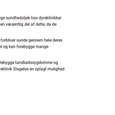
ige sundhedstjek hos dyreklinikker
en væsentlig del af dette, da de
r forbliver sunde gennem hele deres
vsel og kan forebygge mange
n forebygge tandkødssygdomme og
yreklinik Slagelse en oplagt mulighed