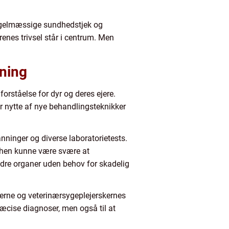
regelmæssige sundhedstjek og
renes trivsel står i centrum. Men
ening
rståelse for dyr og deres ejere.
r nytte af nye behandlingsteknikker
nninger og diverse laboratorietests.
ørhen kunne være svære at
indre organer uden behov for skadelig
gerne og veterinærsygeplejerskernes
æcise diagnoser, men også til at