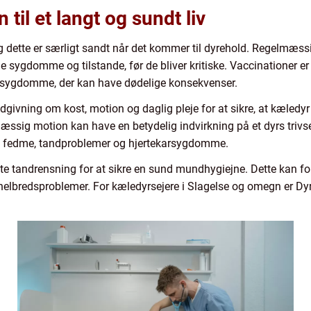
til et langt og sundt liv
og dette er særligt sandt når det kommer til dyrehold. Regelmæss
 sygdomme og tilstande, før de bliver kritiske. Vaccinationer er 
sygdomme, der kan have dødelige konsekvenser.
dgivning om kost, motion og daglig pleje for at sikre, at kæledy
lmæssig motion kan have en betydelig indvirkning på et dyrs tri
 fedme, tandproblemer og hjertekarsygdomme.
 ofte tandrensning for at sikre en sund mundhygiejne. Dette ka
re helbredsproblemer. For kæledyrsejere i Slagelse og omegn er D