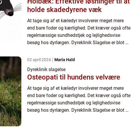
Holbæk: Effektive løsninger til at
holde skadedyrene væk
At tage sig af et kæledyr involverer meget mere
end bare foder og kærlighed. Det kræver også ofte
regelmæssige sundhedstjek og lejlighedsvise
besøg hos dyrlægen. Dyreklinik Slagelse er blot en
blandt mange k...
02 april 2024
Maria Hald
Dyreklinik slagelse
Osteopati til hundens velvære
At tage sig af et kæledyr involverer meget mere
end bare foder og kærlighed. Det kræver også ofte
regelmæssige sundhedstjek og lejlighedsvise
besøg hos dyrlægen. Dyreklinik Slagelse er blot en
blandt mange k...