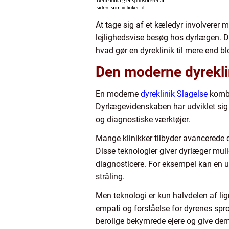
At tage sig af et kæledyr involverer
lejlighedsvise besøg hos dyrlægen. Dy
hvad gør en dyreklinik til mere end b
Den moderne dyreklin
En moderne
dyreklinik Slagelse
kombi
Dyrlægevidenskaben har udviklet sig 
og diagnostiske værktøjer.
Mange klinikker tilbyder avancerede 
Disse teknologier giver dyrlæger mul
diagnosticere. For eksempel kan en ul
stråling.
Men teknologi er kun halvdelen af li
empati og forståelse for dyrenes spr
berolige bekymrede ejere og give dem 