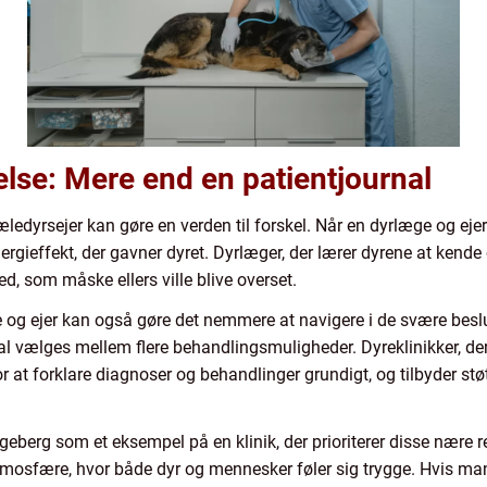
else: Mere end en patientjournal
ledyrsejer kan gøre en verden til forskel. Når en dyrlæge og ej
rgieffekt, der gavner dyret. Dyrlæger, der lærer dyrene at kende o
ed, som måske ellers ville blive overset.
 og ejer kan også gøre det nemmere at navigere i de svære besl
kal vælges mellem flere behandlingsmuligheder. Dyreklinikker, der
r at forklare diagnoser og behandlinger grundigt, og tilbyder s
geberg som et eksempel på en klinik, der prioriterer disse nære rel
tmosfære, hvor både dyr og mennesker føler sig trygge. Hvis man