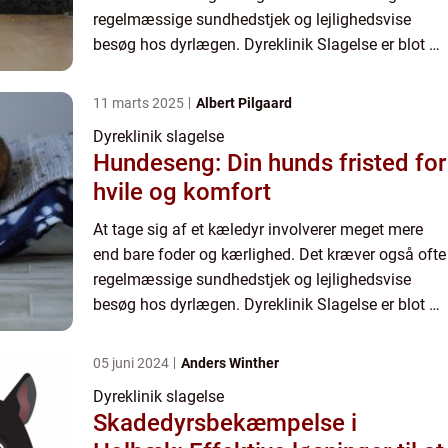
regelmæssige sundhedstjek og lejlighedsvise
besøg hos dyrlægen. Dyreklinik Slagelse er blot en
blandt mange k...
11 marts 2025
Albert Pilgaard
Dyreklinik slagelse
Hundeseng: Din hunds fristed for
hvile og komfort
At tage sig af et kæledyr involverer meget mere
end bare foder og kærlighed. Det kræver også ofte
regelmæssige sundhedstjek og lejlighedsvise
besøg hos dyrlægen. Dyreklinik Slagelse er blot en
blandt mange k...
05 juni 2024
Anders Winther
Dyreklinik slagelse
Skadedyrsbekæmpelse i