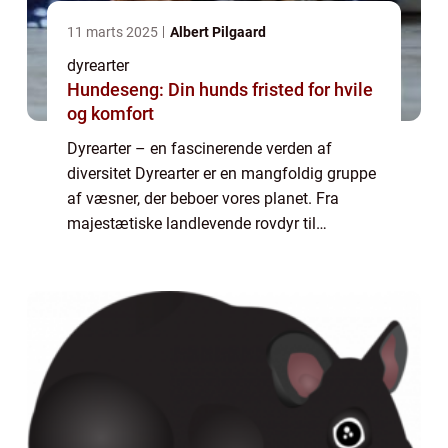
11 marts 2025
Albert Pilgaard
dyrearter
Hundeseng: Din hunds fristed for hvile
og komfort
Dyrearter – en fascinerende verden af
diversitet Dyrearter er en mangfoldig gruppe
af væsner, der beboer vores planet. Fra
majestætiske landlevende rovdyr til
farverige flyvende insekter og unikke havdyr,
er dyrearterne en uendelig kilde til fa...