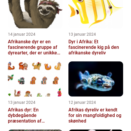
14 januar 2024
13 januar 2024
Afrikanske dyr er en
Dyr i Afrika: Et
fascinerende gruppe af
fascinerende kig på den
dyrearter, der er unikke
afrikanske dyreliv
for det afrikanske
kontinent
13 januar 2024
12 januar 2024
Afrikas dyr: En
Afrikas dyreliv er kendt
dybdegående
for sin mangfoldighed og
præsentation af
skønhed
kontinentets enestående