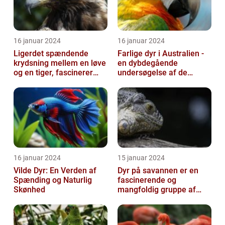
16 januar 2024
16 januar 2024
Ligerdet spændende
Farlige dyr i Australien -
krydsning mellem en løve
en dybdegående
og en tiger, fascinerer
undersøgelse af de
dyreelskere over hele
frygtede skabninger
verden
16 januar 2024
15 januar 2024
Vilde Dyr: En Verden af
Dyr på savannen er en
Spænding og Naturlig
fascinerende og
Skønhed
mangfoldig gruppe af
væsner, der har tilpasset
sig det hårde o...