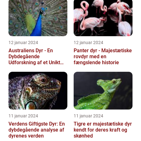
dyreliv
12 januar 2024
12 januar 2024
Australiens Dyr - En
Panter dyr - Majestætiske
Dybdegående
rovdyr med en
Udforskning af et Unikt
fængslende historie
Dyreliv
11 januar 2024
11 januar 2024
Verdens Giftigste Dyr: En
Tigre er majestætiske dyr
dybdegående analyse af
kendt for deres kraft og
dyrenes verden
skønhed