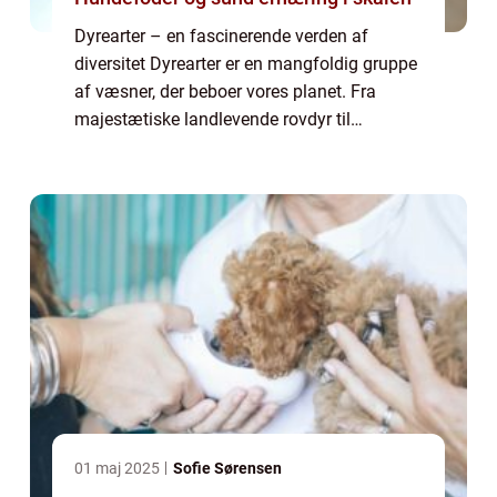
Dyrearter – en fascinerende verden af
diversitet Dyrearter er en mangfoldig gruppe
af væsner, der beboer vores planet. Fra
majestætiske landlevende rovdyr til
farverige flyvende insekter og unikke havdyr,
er dyrearterne en uendelig kilde til fa...
01 maj 2025
Sofie Sørensen