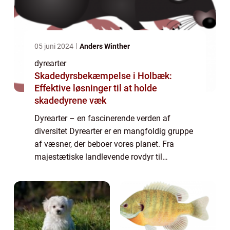
05 juni 2024
Anders Winther
dyrearter
Skadedyrsbekæmpelse i Holbæk:
Effektive løsninger til at holde
skadedyrene væk
Dyrearter – en fascinerende verden af
diversitet Dyrearter er en mangfoldig gruppe
af væsner, der beboer vores planet. Fra
majestætiske landlevende rovdyr til
farverige flyvende insekter og unikke havdyr,
er dyrearterne en uendelig kilde til fa...