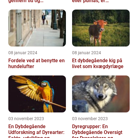
gennem tid og
eller pumas, er
mangfoldighed
majestætiske og
imponerende væsener,
de...
08 januar 2024
08 januar 2024
Fordele ved at benytte en
Et dybdegående kig på
hundelufter
livet som kvægdyrlæge
03 november 2023
03 november 2023
En Dybdegående
Dyregrupper: En
Udforskning af Dyrearter:
Dybdegående Oversigt