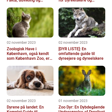
Fakta, udvikling og
for Dyreelskere og
betydning
Dyreejere
02 november 2023
02 november 2023
Zoologisk Have i
[DYR LISTE]: En
København, også kendt
omfattende guide til
som København Zoo, er
dyreejere og dyreelskere
en af Danmarks ældste
og mest populære ...
02 november 2023
01 november 2023
Dyrene på landet: En
Zoo Dyr: En Dybdegående
Komplet Guide til
Undersøgelse af Dyrelivet