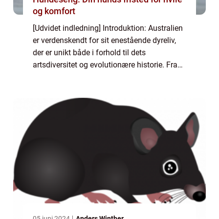
og komfort
[Udvidet indledning] Introduktion: Australien
er verdenskendt for sit enestående dyreliv,
der er unikt både i forhold til dets
artsdiversitet og evolutionære historie. Fra
kænguruer til koalabjørne og fra krokodiller
til klitterspringmus er Australie...
05 juni 2024
Anders Winther