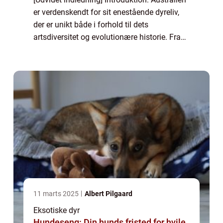
er verdenskendt for sit enestående dyreliv,
der er unikt både i forhold til dets
artsdiversitet og evolutionære historie. Fra
kænguruer til koalabjørne og fra krokodiller
til klitterspringmus er Australie...
11 marts 2025
Albert Pilgaard
Eksotiske dyr
Hundeseng: Din hunds fristed for hvile