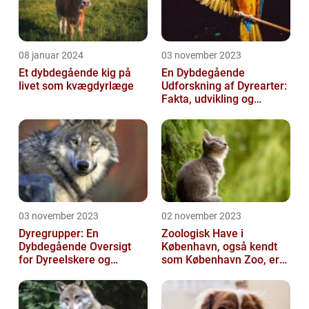
08 januar 2024
03 november 2023
Et dybdegående kig på
En Dybdegående
livet som kvægdyrlæge
Udforskning af Dyrearter:
Fakta, udvikling og
betydning
03 november 2023
02 november 2023
Dyregrupper: En
Zoologisk Have i
Dybdegående Oversigt
København, også kendt
for Dyreelskere og
som København Zoo, er
Dyreejere
en af Danmarks ældste
og mest populære ...