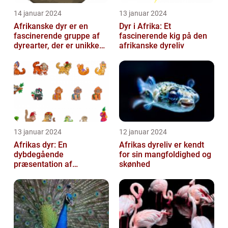
14 januar 2024
13 januar 2024
Afrikanske dyr er en
Dyr i Afrika: Et
fascinerende gruppe af
fascinerende kig på den
dyrearter, der er unikke
afrikanske dyreliv
for det afrikanske
kontinent
13 januar 2024
12 januar 2024
Afrikas dyr: En
Afrikas dyreliv er kendt
dybdegående
for sin mangfoldighed og
præsentation af
skønhed
kontinentets enestående
dyreliv