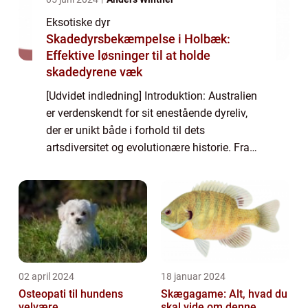
Eksotiske dyr
Skadedyrsbekæmpelse i Holbæk:
Effektive løsninger til at holde
skadedyrene væk
[Udvidet indledning] Introduktion: Australien
er verdenskendt for sit enestående dyreliv,
der er unikt både i forhold til dets
artsdiversitet og evolutionære historie. Fra
kænguruer til koalabjørne og fra krokodiller
til klitterspringmus er Australie...
02 april 2024
18 januar 2024
Osteopati til hundens
Skægagame: Alt, hvad du
velvære
skal vide om denne