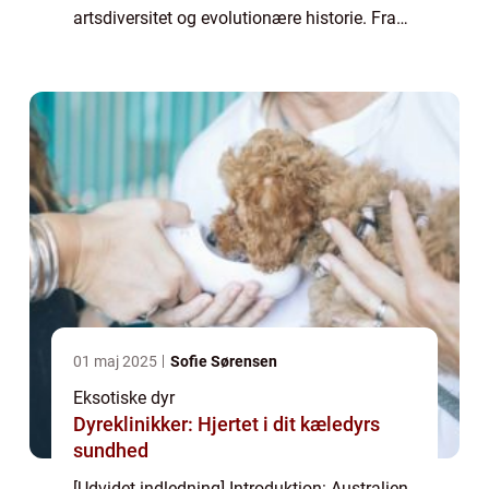
artsdiversitet og evolutionære historie. Fra
kænguruer til koalabjørne og fra krokodiller
til klitterspringmus er Australie...
01 maj 2025
Sofie Sørensen
Eksotiske dyr
Dyreklinikker: Hjertet i dit kæledyrs
sundhed
[Udvidet indledning] Introduktion: Australien