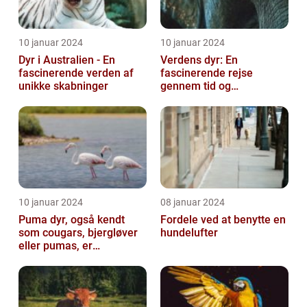
10 januar 2024
10 januar 2024
Dyr i Australien - En
Verdens dyr: En
fascinerende verden af
fascinerende rejse
unikke skabninger
gennem tid og
mangfoldighed
10 januar 2024
08 januar 2024
Puma dyr, også kendt
Fordele ved at benytte en
som cougars, bjergløver
hundelufter
eller pumas, er
majestætiske og
imponerende væsener,
de...