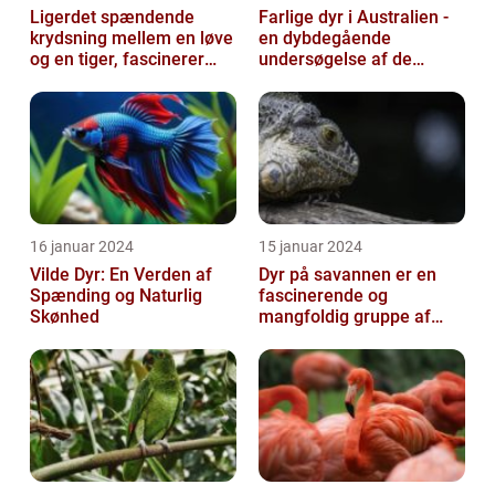
Ligerdet spændende
Farlige dyr i Australien -
krydsning mellem en løve
en dybdegående
og en tiger, fascinerer
undersøgelse af de
dyreelskere over hele
frygtede skabninger
verden
16 januar 2024
15 januar 2024
Vilde Dyr: En Verden af
Dyr på savannen er en
Spænding og Naturlig
fascinerende og
Skønhed
mangfoldig gruppe af
væsner, der har tilpasset
sig det hårde o...