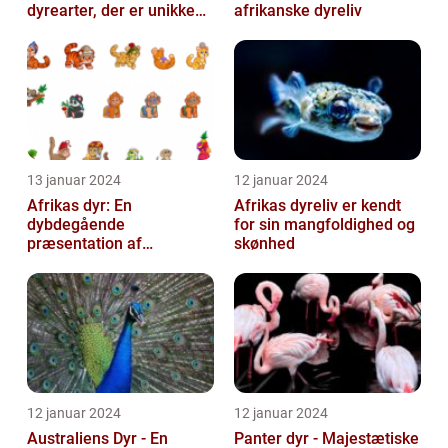
dyrearter, der er unikke
afrikanske dyreliv
for det afrikanske
kontinent
13 januar 2024
12 januar 2024
Afrikas dyr: En
Afrikas dyreliv er kendt
dybdegående
for sin mangfoldighed og
præsentation af
skønhed
kontinentets enestående
dyreliv
12 januar 2024
12 januar 2024
Australiens Dyr - En
Panter dyr - Majestætiske