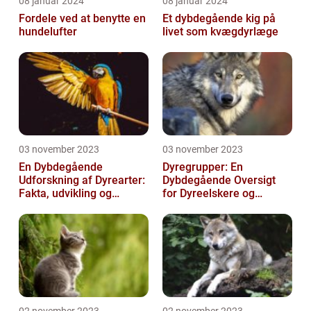
08 januar 2024
08 januar 2024
Fordele ved at benytte en
Et dybdegående kig på
hundelufter
livet som kvægdyrlæge
03 november 2023
03 november 2023
En Dybdegående
Dyregrupper: En
Udforskning af Dyrearter:
Dybdegående Oversigt
Fakta, udvikling og
for Dyreelskere og
betydning
Dyreejere
02 november 2023
02 november 2023