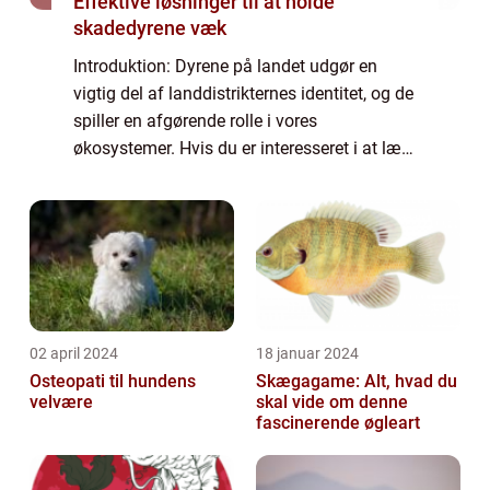
Effektive løsninger til at holde
skadedyrene væk
Introduktion: Dyrene på landet udgør en
vigtig del af landdistrikternes identitet, og de
spiller en afgørende rolle i vores
økosystemer. Hvis du er interesseret i at lære
mere om dyrelivet på landet og ønsker at
vide, hvad der er vigtigt at vide som ...
02 april 2024
18 januar 2024
Osteopati til hundens
Skægagame: Alt, hvad du
velvære
skal vide om denne
fascinerende øgleart