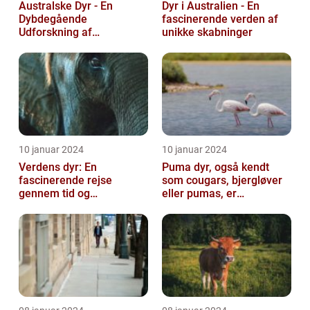
Australske Dyr - En
Dyr i Australien - En
Dybdegående
fascinerende verden af
Udforskning af
unikke skabninger
Australiens Unikke Dyreliv
10 januar 2024
10 januar 2024
Verdens dyr: En
Puma dyr, også kendt
fascinerende rejse
som cougars, bjergløver
gennem tid og
eller pumas, er
mangfoldighed
majestætiske og
imponerende væsener,
de...