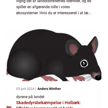
vigtig del af landdistrikternes identitet, og de
spiller en afgørende rolle i vores
økosystemer. Hvis du er interesseret i at lære
mere om dyrelivet på landet og ønsker at
vide, hvad der er vigtigt at vide som ...
05 juni 2024
Anders Winther
dyrene på landet
Skadedyrsbekæmpelse i Holbæk: