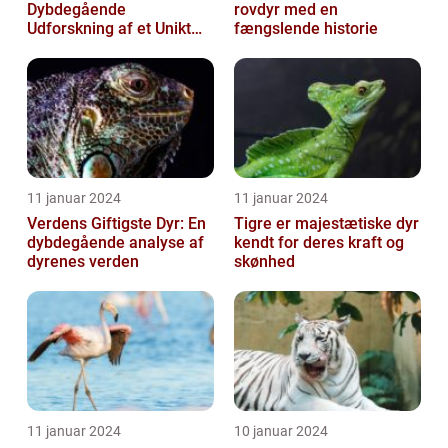
Dybdegående
rovdyr med en
Udforskning af et Unikt
fængslende historie
Dyreliv
11 januar 2024
11 januar 2024
Verdens Giftigste Dyr: En
Tigre er majestætiske dyr
dybdegående analyse af
kendt for deres kraft og
dyrenes verden
skønhed
11 januar 2024
10 januar 2024