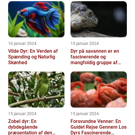
verden
16 januar 2024
15 januar 2024
Vilde Dyr: En Verden af
Dyr på savannen er en
Spænding og Naturlig
fascinerende og
Skønhed
mangfoldig gruppe af
væsner, der har tilpasset
sig det hårde o...
15 januar 2024
15 januar 2024
Zobel dyr: En
Forsvundne Venner: En
dybdegående
Guidet Rejse Gennem Los
præsentation af den
Dyrs Fascinerende