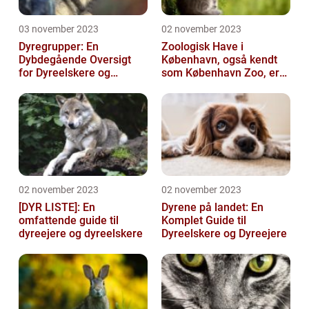
03 november 2023
02 november 2023
Dyregrupper: En
Zoologisk Have i
Dybdegående Oversigt
København, også kendt
for Dyreelskere og
som København Zoo, er
Dyreejere
en af Danmarks ældste
og mest populære ...
02 november 2023
02 november 2023
[DYR LISTE]: En
Dyrene på landet: En
omfattende guide til
Komplet Guide til
dyreejere og dyreelskere
Dyreelskere og Dyreejere