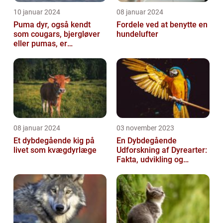
10 januar 2024
08 januar 2024
Puma dyr, også kendt
Fordele ved at benytte en
som cougars, bjergløver
hundelufter
eller pumas, er
majestætiske og
imponerende væsener,
de...
08 januar 2024
03 november 2023
Et dybdegående kig på
En Dybdegående
livet som kvægdyrlæge
Udforskning af Dyrearter:
Fakta, udvikling og
betydning