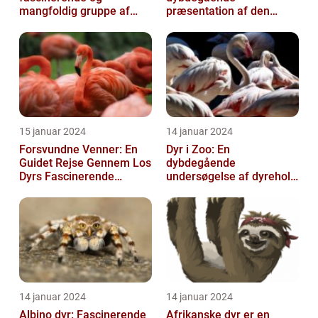
mangfoldig gruppe af
præsentation af den
væsner, der har tilpasset
fascinerende art
sig det hårde o...
15 januar 2024
14 januar 2024
Forsvundne Venner: En
Dyr i Zoo: En
Guidet Rejse Gennem Los
dybdegående
Dyrs Fascinerende
undersøgelse af dyrehold
Verden
i zoologiske haver
14 januar 2024
14 januar 2024
Albino dyr: Fascinerende
Afrikanske dyr er en