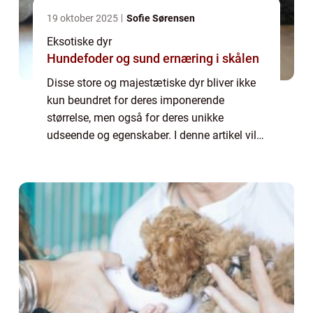
19 oktober 2025
Sofie Sørensen
Eksotiske dyr
Hundefoder og sund ernæring i skålen
Disse store og majestætiske dyr bliver ikke
kun beundret for deres imponerende
størrelse, men også for deres unikke
udseende og egenskaber. I denne artikel vil
vi dykke ned i verdenen af ligerdyr og
udforske deres oprindelse, udvikling gennem
histori...