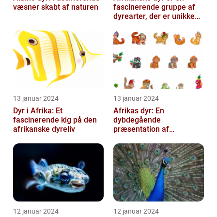
væsner skabt af naturen
fascinerende gruppe af
dyrearter, der er unikke
for det afrikanske
kontinent
13 januar 2024
13 januar 2024
Dyr i Afrika: Et
Afrikas dyr: En
fascinerende kig på den
dybdegående
afrikanske dyreliv
præsentation af
kontinentets enestående
dyreliv
12 januar 2024
12 januar 2024