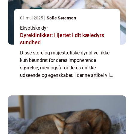
01 maj 2025
Sofie Sørensen
Eksotiske dyr
Dyreklinikker: Hjertet i dit kæledyrs
sundhed
Disse store og majestætiske dyr bliver ikke
kun beundret for deres imponerende
størrelse, men også for deres unikke
udseende og egenskaber. I denne artikel vil
vi dykke ned i verdenen af ligerdyr og
udforske deres oprindelse, udvikling gennem
histori...