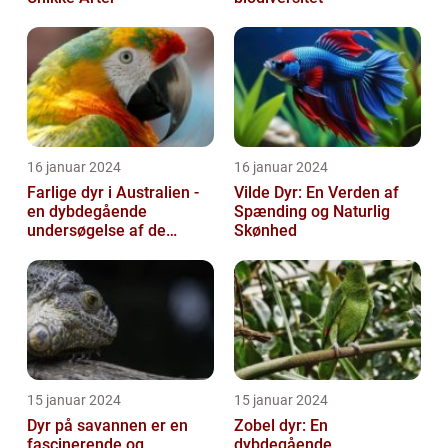
16 januar 2024
16 januar 2024
Farlige dyr i Australien -
Vilde Dyr: En Verden af
en dybdegående
Spænding og Naturlig
undersøgelse af de
Skønhed
frygtede skabninger
15 januar 2024
15 januar 2024
Dyr på savannen er en
Zobel dyr: En
fascinerende og
dybdegående