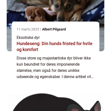
11 marts 2025
Albert Pilgaard
Eksotiske dyr
Hundeseng: Din hunds fristed for hvile
og komfort
Disse store og majestætiske dyr bliver ikke
kun beundret for deres imponerende
størrelse, men også for deres unikke
udseende og egenskaber. I denne artikel vil
vi dykke ned i verdenen af ligerdyr og
udforske deres oprindelse, udvikling gennem
histori...