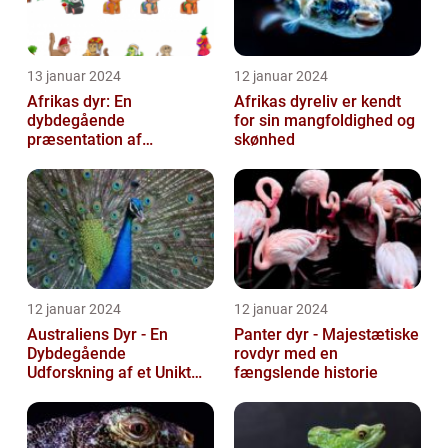
13 januar 2024
12 januar 2024
Afrikas dyr: En
Afrikas dyreliv er kendt
dybdegående
for sin mangfoldighed og
præsentation af
skønhed
kontinentets enestående
dyreliv
12 januar 2024
12 januar 2024
Australiens Dyr - En
Panter dyr - Majestætiske
Dybdegående
rovdyr med en
Udforskning af et Unikt
fængslende historie
Dyreliv