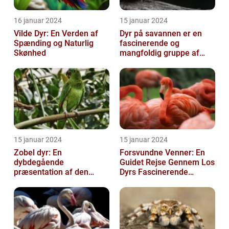
16 januar 2024
15 januar 2024
Vilde Dyr: En Verden af
Dyr på savannen er en
Spænding og Naturlig
fascinerende og
Skønhed
mangfoldig gruppe af
væsner, der har tilpasset
sig det hårde o...
15 januar 2024
15 januar 2024
Zobel dyr: En
Forsvundne Venner: En
dybdegående
Guidet Rejse Gennem Los
præsentation af den
Dyrs Fascinerende
fascinerende art
Verden