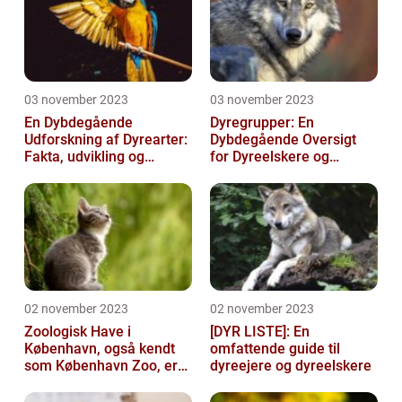
03 november 2023
03 november 2023
En Dybdegående
Dyregrupper: En
Udforskning af Dyrearter:
Dybdegående Oversigt
Fakta, udvikling og
for Dyreelskere og
betydning
Dyreejere
02 november 2023
02 november 2023
Zoologisk Have i
[DYR LISTE]: En
København, også kendt
omfattende guide til
som København Zoo, er
dyreejere og dyreelskere
en af Danmarks ældste
og mest populære ...