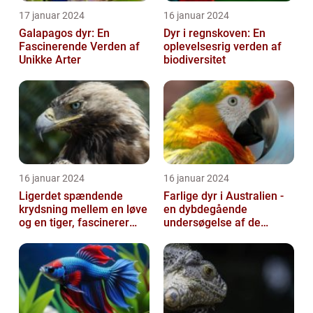
17 januar 2024
16 januar 2024
Galapagos dyr: En
Dyr i regnskoven: En
Fascinerende Verden af
oplevelsesrig verden af
Unikke Arter
biodiversitet
16 januar 2024
16 januar 2024
Ligerdet spændende
Farlige dyr i Australien -
krydsning mellem en løve
en dybdegående
og en tiger, fascinerer
undersøgelse af de
dyreelskere over hele
frygtede skabninger
verden