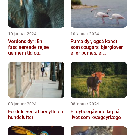
10 januar 2024
10 januar 2024
Verdens dyr: En
Puma dyr, også kendt
fascinerende rejse
som cougars, bjergløver
gennem tid og
eller pumas, er
mangfoldighed
majestætiske og
imponerende væsener,
de...
08 januar 2024
08 januar 2024
Fordele ved at benytte en
Et dybdegående kig på
hundelufter
livet som kvægdyrlæge