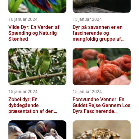
16 januar 2024
15 januar 2024
Vilde Dyr: En Verden af
Dyr på savannen er en
Spænding og Naturlig
fascinerende og
Skønhed
mangfoldig gruppe af
væsner, der har tilpasset
sig det hårde o...
15 januar 2024
15 januar 2024
Zobel dyr: En
Forsvundne Venner: En
dybdegående
Guidet Rejse Gennem Los
præsentation af den
Dyrs Fascinerende
fascinerende art
Verden