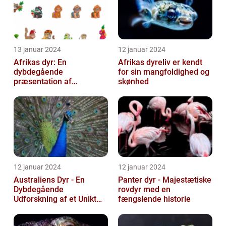
13 januar 2024
12 januar 2024
Afrikas dyr: En
Afrikas dyreliv er kendt
dybdegående
for sin mangfoldighed og
præsentation af
skønhed
kontinentets enestående
dyreliv
12 januar 2024
12 januar 2024
Australiens Dyr - En
Panter dyr - Majestætiske
Dybdegående
rovdyr med en
Udforskning af et Unikt
fængslende historie
Dyreliv