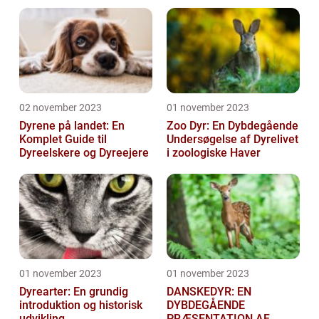
en af Danmarks ældste
og mest populære ...
02 november 2023
01 november 2023
Dyrene på landet: En
Zoo Dyr: En Dybdegående
Komplet Guide til
Undersøgelse af Dyrelivet
Dyreelskere og Dyreejere
i zoologiske Haver
01 november 2023
01 november 2023
Dyrearter: En grundig
DANSKEDYR: EN
introduktion og historisk
DYBDEGÅENDE
udvikling
PRÆSENTATION AF