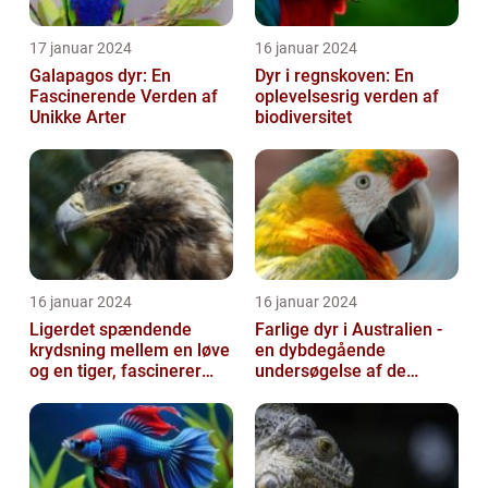
17 januar 2024
16 januar 2024
Galapagos dyr: En
Dyr i regnskoven: En
Fascinerende Verden af
oplevelsesrig verden af
Unikke Arter
biodiversitet
16 januar 2024
16 januar 2024
Ligerdet spændende
Farlige dyr i Australien -
krydsning mellem en løve
en dybdegående
og en tiger, fascinerer
undersøgelse af de
dyreelskere over hele
frygtede skabninger
verden