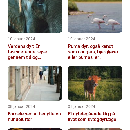
10 januar 2024
10 januar 2024
Verdens dyr: En
Puma dyr, også kendt
fascinerende rejse
som cougars, bjergløver
gennem tid og
eller pumas, er
mangfoldighed
majestætiske og
imponerende væsener,
de...
08 januar 2024
08 januar 2024
Fordele ved at benytte en
Et dybdegående kig på
hundelufter
livet som kvægdyrlæge