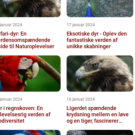
 januar 2024
17 januar 2024
fari-dyr: En
Eksotiske dyr - Oplev den
erdensomspændende
fantastiske verden af
ide til Naturoplevelser
unikke skabninger
 januar 2024
16 januar 2024
r i regnskoven: En
Ligerdet spændende
levelsesrig verden af
krydsning mellem en løve
odiversitet
og en tiger, fascinerer
dyreelskere over hele
verden