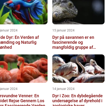
 januar 2024
15 januar 2024
lde Dyr: En Verden af
Dyr på savannen er en
ænding og Naturlig
fascinerende og
ønhed
mangfoldig gruppe af
væsner, der har tilpasset
sig det hårde o...
 januar 2024
14 januar 2024
rsvundne Venner: En
Dyr i Zoo: En dybdegående
idet Rejse Gennem Los
undersøgelse af dyrehold i
rs Fascinerende Verden
zoologiske haver