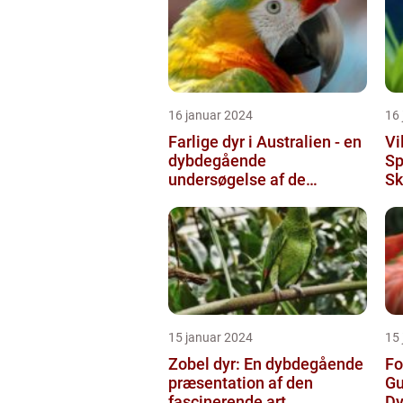
16 januar 2024
16
Farlige dyr i Australien - en
Vi
dybdegående
Sp
undersøgelse af de
Sk
frygtede skabninger
15 januar 2024
15
Zobel dyr: En dybdegående
Fo
præsentation af den
Gu
fascinerende art
Dy