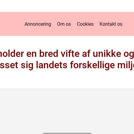
k
Annoncering
Om os
Cookies
Kontakt os
older en bred vifte af unikke o
asset sig landets forskellige mil