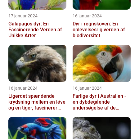
17 januar 2024
16 januar 2024
Galapagos dyr: En
Dyr i regnskoven: En
Fascinerende Verden af
oplevelsesrig verden af
Unikke Arter
biodiversitet
16 januar 2024
16 januar 2024
Ligerdet spændende
Farlige dyr i Australien -
krydsning mellem en løve
en dybdegående
og en tiger, fascinerer
undersøgelse af de
dyreelskere over hele
frygtede skabninger
verden