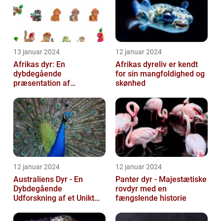
13 januar 2024
12 januar 2024
Afrikas dyr: En
Afrikas dyreliv er kendt
dybdegående
for sin mangfoldighed og
præsentation af
skønhed
kontinentets enestående
dyreliv
12 januar 2024
12 januar 2024
Australiens Dyr - En
Panter dyr - Majestætiske
Dybdegående
rovdyr med en
Udforskning af et Unikt
fængslende historie
Dyreliv