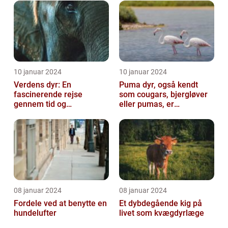
10 januar 2024
10 januar 2024
Verdens dyr: En
Puma dyr, også kendt
fascinerende rejse
som cougars, bjergløver
gennem tid og
eller pumas, er
mangfoldighed
majestætiske og
imponerende væsener,
de...
08 januar 2024
08 januar 2024
Fordele ved at benytte en
Et dybdegående kig på
hundelufter
livet som kvægdyrlæge