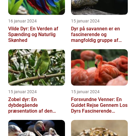
16 januar 2024
15 januar 2024
Vilde Dyr: En Verden af
Dyr på savannen er en
Spænding og Naturlig
fascinerende og
Skønhed
mangfoldig gruppe af
væsner, der har tilpasset
sig det hårde o...
15 januar 2024
15 januar 2024
Zobel dyr: En
Forsvundne Venner: En
dybdegående
Guidet Rejse Gennem Los
præsentation af den
Dyrs Fascinerende
fascinerende art
Verden