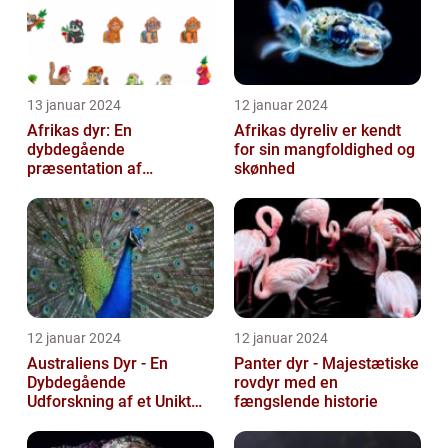
13 januar 2024
12 januar 2024
Afrikas dyr: En
Afrikas dyreliv er kendt
dybdegående
for sin mangfoldighed og
præsentation af
skønhed
kontinentets enestående
dyreliv
12 januar 2024
12 januar 2024
Australiens Dyr - En
Panter dyr - Majestætiske
Dybdegående
rovdyr med en
Udforskning af et Unikt
fængslende historie
Dyreliv