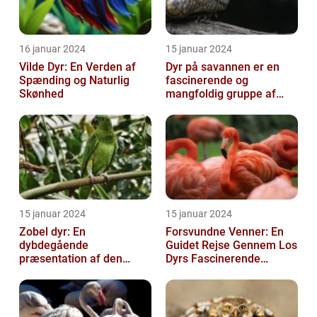
16 januar 2024
15 januar 2024
Vilde Dyr: En Verden af
Dyr på savannen er en
Spænding og Naturlig
fascinerende og
Skønhed
mangfoldig gruppe af
væsner, der har tilpasset
sig det hårde o...
15 januar 2024
15 januar 2024
Zobel dyr: En
Forsvundne Venner: En
dybdegående
Guidet Rejse Gennem Los
præsentation af den
Dyrs Fascinerende
fascinerende art
Verden