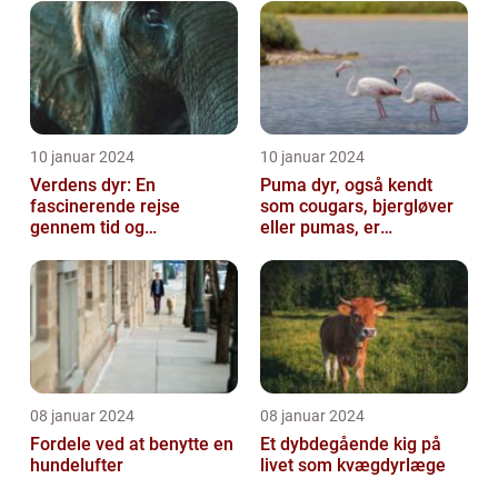
10 januar 2024
10 januar 2024
Verdens dyr: En
Puma dyr, også kendt
fascinerende rejse
som cougars, bjergløver
gennem tid og
eller pumas, er
mangfoldighed
majestætiske og
imponerende væsener,
de...
08 januar 2024
08 januar 2024
Fordele ved at benytte en
Et dybdegående kig på
hundelufter
livet som kvægdyrlæge