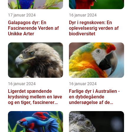
17 januar 2024
16 januar 2024
Galapagos dyr: En
Dyr i regnskoven: En
Fascinerende Verden af
oplevelsesrig verden af
Unikke Arter
biodiversitet
16 januar 2024
16 januar 2024
Ligerdet spændende
Farlige dyr i Australien -
krydsning mellem en løve
en dybdegående
og en tiger, fascinerer
undersøgelse af de
dyreelskere over hele
frygtede skabninger
verden