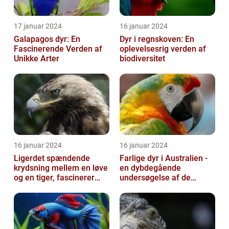
17 januar 2024
16 januar 2024
Galapagos dyr: En
Dyr i regnskoven: En
Fascinerende Verden af
oplevelsesrig verden af
Unikke Arter
biodiversitet
16 januar 2024
16 januar 2024
Ligerdet spændende
Farlige dyr i Australien -
krydsning mellem en løve
en dybdegående
og en tiger, fascinerer
undersøgelse af de
dyreelskere over hele
frygtede skabninger
verden