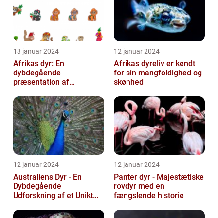
13 januar 2024
12 januar 2024
Afrikas dyr: En
Afrikas dyreliv er kendt
dybdegående
for sin mangfoldighed og
præsentation af
skønhed
kontinentets enestående
dyreliv
12 januar 2024
12 januar 2024
Australiens Dyr - En
Panter dyr - Majestætiske
Dybdegående
rovdyr med en
Udforskning af et Unikt
fængslende historie
Dyreliv