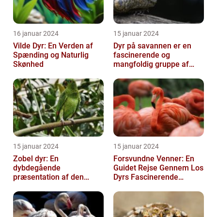
16 januar 2024
15 januar 2024
Vilde Dyr: En Verden af
Dyr på savannen er en
Spænding og Naturlig
fascinerende og
Skønhed
mangfoldig gruppe af
væsner, der har tilpasset
sig det hårde o...
15 januar 2024
15 januar 2024
Zobel dyr: En
Forsvundne Venner: En
dybdegående
Guidet Rejse Gennem Los
præsentation af den
Dyrs Fascinerende
fascinerende art
Verden