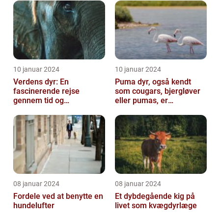
10 januar 2024
10 januar 2024
Verdens dyr: En
Puma dyr, også kendt
fascinerende rejse
som cougars, bjergløver
gennem tid og
eller pumas, er
mangfoldighed
majestætiske og
imponerende væsener,
de...
08 januar 2024
08 januar 2024
Fordele ved at benytte en
Et dybdegående kig på
hundelufter
livet som kvægdyrlæge