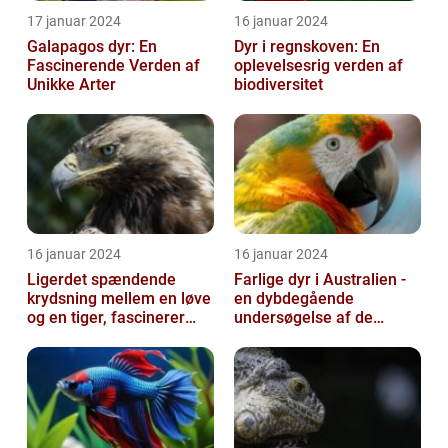
17 januar 2024
16 januar 2024
Galapagos dyr: En
Dyr i regnskoven: En
Fascinerende Verden af
oplevelsesrig verden af
Unikke Arter
biodiversitet
16 januar 2024
16 januar 2024
Ligerdet spændende
Farlige dyr i Australien -
krydsning mellem en løve
en dybdegående
og en tiger, fascinerer
undersøgelse af de
dyreelskere over hele
frygtede skabninger
verden