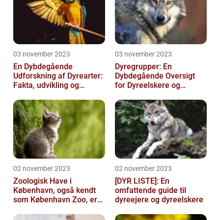
03 november 2023
03 november 2023
En Dybdegående
Dyregrupper: En
Udforskning af Dyrearter:
Dybdegående Oversigt
Fakta, udvikling og
for Dyreelskere og
betydning
Dyreejere
02 november 2023
02 november 2023
Zoologisk Have i
[DYR LISTE]: En
København, også kendt
omfattende guide til
som København Zoo, er
dyreejere og dyreelskere
en af Danmarks ældste
og mest populære ...