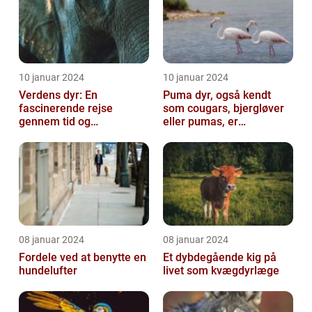
10 januar 2024
10 januar 2024
Verdens dyr: En
Puma dyr, også kendt
fascinerende rejse
som cougars, bjergløver
gennem tid og
eller pumas, er
mangfoldighed
majestætiske og
imponerende væsener,
de...
08 januar 2024
08 januar 2024
Fordele ved at benytte en
Et dybdegående kig på
hundelufter
livet som kvægdyrlæge