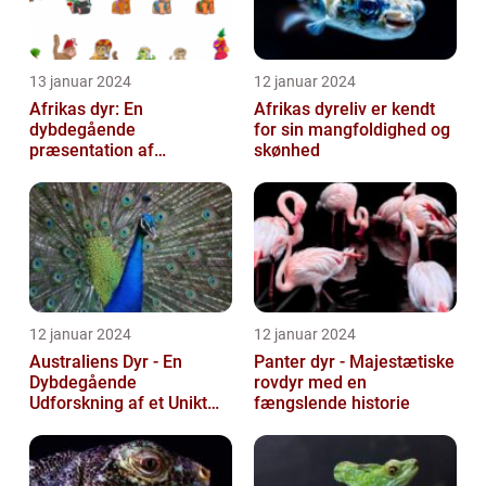
13 januar 2024
12 januar 2024
Afrikas dyr: En
Afrikas dyreliv er kendt
dybdegående
for sin mangfoldighed og
præsentation af
skønhed
kontinentets enestående
dyreliv
12 januar 2024
12 januar 2024
Australiens Dyr - En
Panter dyr - Majestætiske
Dybdegående
rovdyr med en
Udforskning af et Unikt
fængslende historie
Dyreliv