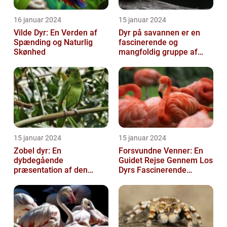
16 januar 2024
15 januar 2024
Vilde Dyr: En Verden af
Dyr på savannen er en
Spænding og Naturlig
fascinerende og
Skønhed
mangfoldig gruppe af
væsner, der har tilpasset
sig det hårde o...
15 januar 2024
15 januar 2024
Zobel dyr: En
Forsvundne Venner: En
dybdegående
Guidet Rejse Gennem Los
præsentation af den
Dyrs Fascinerende
fascinerende art
Verden