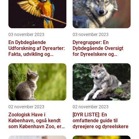
03 november 2023
03 november 2023
En Dybdegående
Dyregrupper: En
Udforskning af Dyrearter:
Dybdegående Oversigt
Fakta, udvikling og
for Dyreelskere og
betydning
Dyreejere
02 november 2023
02 november 2023
Zoologisk Have i
[DYR LISTE]: En
København, også kendt
omfattende guide til
som København Zoo, er
dyreejere og dyreelskere
en af Danmarks ældste
og mest populære ...