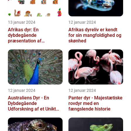
13 januar 2024
12 januar 2024
Afrikas dyr: En
Afrikas dyreliv er kendt
dybdegående
for sin mangfoldighed og
præsentation af
skønhed
kontinentets enestående
dyreliv
12 januar 2024
12 januar 2024
Australiens Dyr - En
Panter dyr - Majestætiske
Dybdegående
rovdyr med en
Udforskning af et Unikt
fængslende historie
Dyreliv