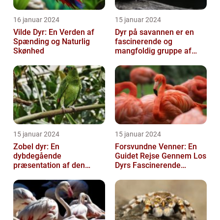
16 januar 2024
15 januar 2024
Vilde Dyr: En Verden af
Dyr på savannen er en
Spænding og Naturlig
fascinerende og
Skønhed
mangfoldig gruppe af
væsner, der har tilpasset
sig det hårde o...
15 januar 2024
15 januar 2024
Zobel dyr: En
Forsvundne Venner: En
dybdegående
Guidet Rejse Gennem Los
præsentation af den
Dyrs Fascinerende
fascinerende art
Verden