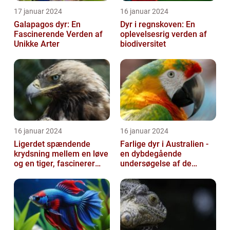
17 januar 2024
16 januar 2024
Galapagos dyr: En
Dyr i regnskoven: En
Fascinerende Verden af
oplevelsesrig verden af
Unikke Arter
biodiversitet
16 januar 2024
16 januar 2024
Ligerdet spændende
Farlige dyr i Australien -
krydsning mellem en løve
en dybdegående
og en tiger, fascinerer
undersøgelse af de
dyreelskere over hele
frygtede skabninger
verden