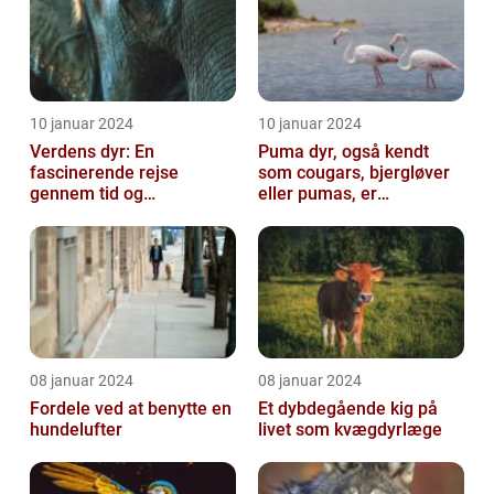
10 januar 2024
10 januar 2024
Verdens dyr: En
Puma dyr, også kendt
fascinerende rejse
som cougars, bjergløver
gennem tid og
eller pumas, er
mangfoldighed
majestætiske og
imponerende væsener,
de...
08 januar 2024
08 januar 2024
Fordele ved at benytte en
Et dybdegående kig på
hundelufter
livet som kvægdyrlæge