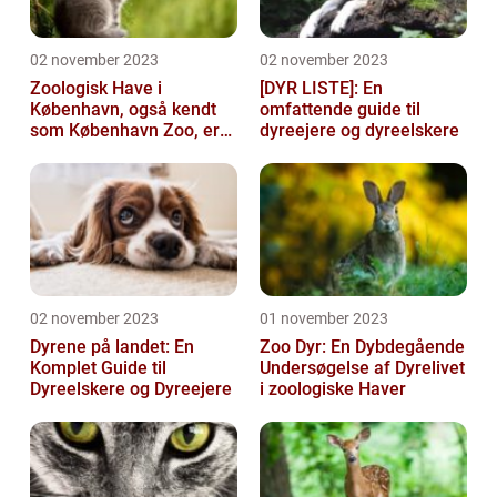
02 november 2023
02 november 2023
Zoologisk Have i
[DYR LISTE]: En
København, også kendt
omfattende guide til
som København Zoo, er
dyreejere og dyreelskere
en af Danmarks ældste
og mest populære ...
02 november 2023
01 november 2023
Dyrene på landet: En
Zoo Dyr: En Dybdegående
Komplet Guide til
Undersøgelse af Dyrelivet
Dyreelskere og Dyreejere
i zoologiske Haver