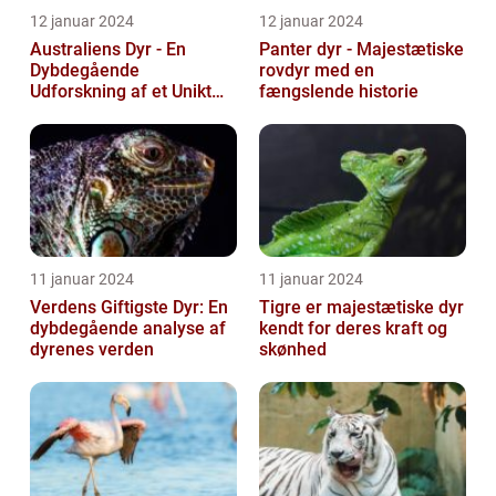
12 januar 2024
12 januar 2024
Australiens Dyr - En
Panter dyr - Majestætiske
Dybdegående
rovdyr med en
Udforskning af et Unikt
fængslende historie
Dyreliv
11 januar 2024
11 januar 2024
Verdens Giftigste Dyr: En
Tigre er majestætiske dyr
dybdegående analyse af
kendt for deres kraft og
dyrenes verden
skønhed