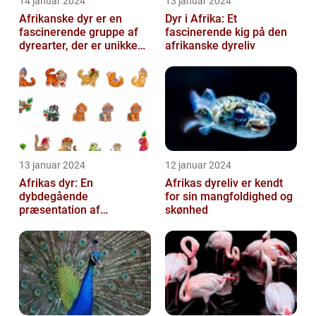
14 januar 2024
13 januar 2024
Afrikanske dyr er en
Dyr i Afrika: Et
fascinerende gruppe af
fascinerende kig på den
dyrearter, der er unikke
afrikanske dyreliv
for det afrikanske
kontinent
13 januar 2024
12 januar 2024
Afrikas dyr: En
Afrikas dyreliv er kendt
dybdegående
for sin mangfoldighed og
præsentation af
skønhed
kontinentets enestående
dyreliv