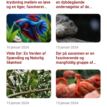
krydsning mellem en løve
en dybdegående
og en tiger, fascinerer
undersøgelse af de
dyreelskere over hele
frygtede skabninger
verden
16 januar 2024
15 januar 2024
Vilde Dyr: En Verden af
Dyr på savannen er en
Spænding og Naturlig
fascinerende og
Skønhed
mangfoldig gruppe af
væsner, der har tilpasset
sig det hårde o...
15 januar 2024
15 januar 2024