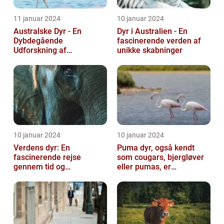
11 januar 2024
10 januar 2024
Australske Dyr - En
Dyr i Australien - En
Dybdegående
fascinerende verden af
Udforskning af
unikke skabninger
Australiens Unikke Dyreliv
10 januar 2024
10 januar 2024
Verdens dyr: En
Puma dyr, også kendt
fascinerende rejse
som cougars, bjergløver
gennem tid og
eller pumas, er
mangfoldighed
majestætiske og
imponerende væsener,
de...