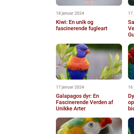
18 januar 2024
17
Kiwi: En unik og
Sa
fascinerende fugleart
V
Gu
17 januar 2024
16
Galapagos dyr: En
Dy
Fascinerende Verden af
op
Unikke Arter
bi