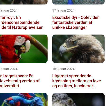
 januar 2024
17 januar 2024
fari-dyr: En
Eksotiske dyr - Oplev den
erdensomspændende
fantastiske verden af
ide til Naturoplevelser
unikke skabninger
 januar 2024
16 januar 2024
r i regnskoven: En
Ligerdet spændende
levelsesrig verden af
krydsning mellem en løve
odiversitet
og en tiger, fascinerer
dyreelskere over hele
verden