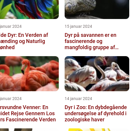
 januar 2024
15 januar 2024
lde Dyr: En Verden af
Dyr på savannen er en
ænding og Naturlig
fascinerende og
ønhed
mangfoldig gruppe af
væsner, der har tilpasset
sig det hårde o...
 januar 2024
14 januar 2024
rsvundne Venner: En
Dyr i Zoo: En dybdegående
idet Rejse Gennem Los
undersøgelse af dyrehold i
rs Fascinerende Verden
zoologiske haver