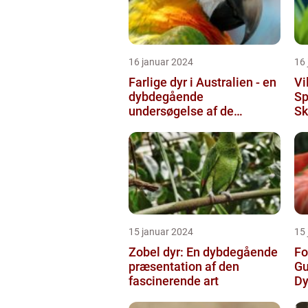
16 januar 2024
16
Farlige dyr i Australien - en
Vi
dybdegående
Sp
undersøgelse af de
Sk
frygtede skabninger
15 januar 2024
15
Zobel dyr: En dybdegående
Fo
præsentation af den
Gu
fascinerende art
Dy