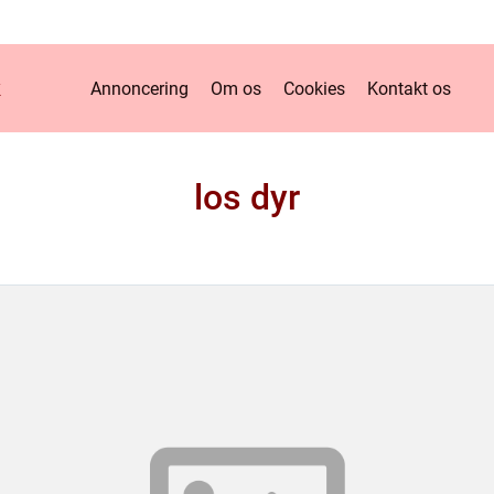
k
Annoncering
Om os
Cookies
Kontakt os
los dyr