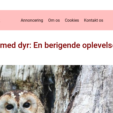
k
Annoncering
Om os
Cookies
Kontakt os
de med dyr: En berigende oplevels