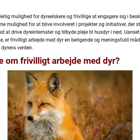
derlig mulighed for dyreelskere og frivillige at engagere sig i bes
 mulighed for at blive involveret i projekter og initiativer, der st
ed at drive dyreinternater og tilbyde pleje til husdyr i nød. Uanse
e, er frivilligt arbejde med dyr en berigende og meningsfuld måde
 dyrens verden.
de om frivilligt arbejde med dyr?