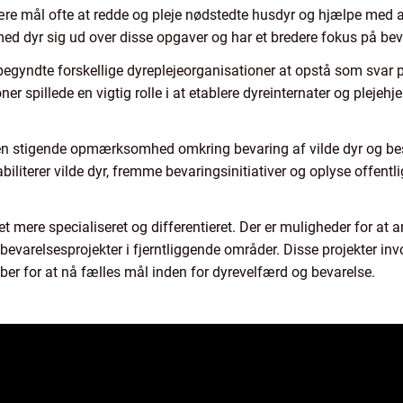
re mål ofte at redde og pleje nødstedte husdyr og hjælpe med at
e med dyr sig ud over disse opgaver og har et bredere fokus på b
begyndte forskellige dyreplejeorganisationer at opstå som svar
er spillede en vigtig rolle i at etablere dyreinternater og plejeh
 en stigende opmærksomhed omkring bevaring af vilde dyr og beskyt
abiliterer vilde dyr, fremme bevaringsinitiativer og oplyse offent
vet mere specialiseret og differentieret. Der er muligheder for at a
g bevarelsesprojekter i fjerntliggende områder. Disse projekter i
kaber for at nå fælles mål inden for dyrevelfærd og bevarelse.