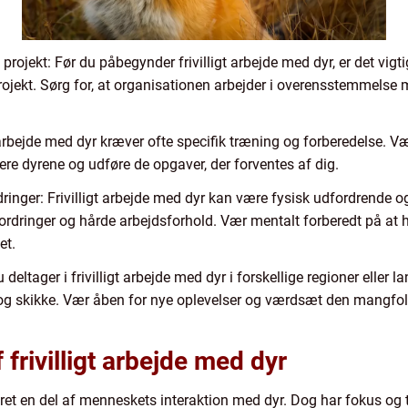
rojekt: Før du påbegynder frivilligt arbejde med dyr, er det vigt
jekt. Sørg for, at organisationen arbejder i overensstemmelse m
 arbejde med dyr kræver ofte specifik træning og forberedelse. V
re dyrene og udføre de opgaver, der forventes af dig.
inger: Frivilligt arbejde med dyr kan være fysisk udfordrende og
dfordringer og hårde arbejdsforhold. Vær mentalt forberedt på at h
et.
eltager i frivilligt arbejde med dyr i forskellige regioner eller la
er og skikke. Vær åben for nye oplevelser og værdsæt den mangfold
 frivilligt arbejde med dyr
æret en del af menneskets interaktion med dyr. Dog har fokus og t