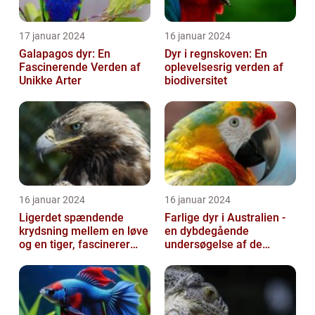
17 januar 2024
16 januar 2024
Galapagos dyr: En
Dyr i regnskoven: En
Fascinerende Verden af
oplevelsesrig verden af
Unikke Arter
biodiversitet
16 januar 2024
16 januar 2024
Ligerdet spændende
Farlige dyr i Australien -
krydsning mellem en løve
en dybdegående
og en tiger, fascinerer
undersøgelse af de
dyreelskere over hele
frygtede skabninger
verden