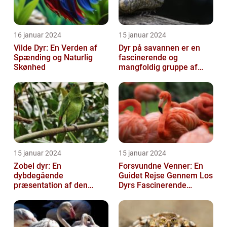
16 januar 2024
15 januar 2024
Vilde Dyr: En Verden af
Dyr på savannen er en
Spænding og Naturlig
fascinerende og
Skønhed
mangfoldig gruppe af
væsner, der har tilpasset
sig det hårde o...
15 januar 2024
15 januar 2024
Zobel dyr: En
Forsvundne Venner: En
dybdegående
Guidet Rejse Gennem Los
præsentation af den
Dyrs Fascinerende
fascinerende art
Verden