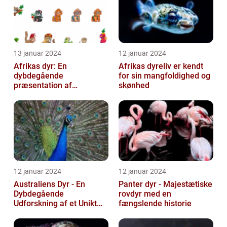
13 januar 2024
12 januar 2024
Afrikas dyr: En
Afrikas dyreliv er kendt
dybdegående
for sin mangfoldighed og
præsentation af
skønhed
kontinentets enestående
dyreliv
12 januar 2024
12 januar 2024
Australiens Dyr - En
Panter dyr - Majestætiske
Dybdegående
rovdyr med en
Udforskning af et Unikt
fængslende historie
Dyreliv