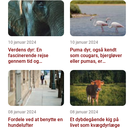
10 januar 2024
10 januar 2024
Verdens dyr: En
Puma dyr, også kendt
fascinerende rejse
som cougars, bjergløver
gennem tid og
eller pumas, er
mangfoldighed
majestætiske og
imponerende væsener,
de...
08 januar 2024
08 januar 2024
Fordele ved at benytte en
Et dybdegående kig på
hundelufter
livet som kvægdyrlæge