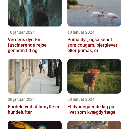
10 januar 2024
10 januar 2024
Verdens dyr: En
Puma dyr, også kendt
fascinerende rejse
som cougars, bjergløver
gennem tid og
eller pumas, er
mangfoldighed
majestætiske og
imponerende væsener,
de...
08 januar 2024
08 januar 2024
Fordele ved at benytte en
Et dybdegående kig på
hundelufter
livet som kvægdyrlæge