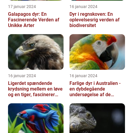
17 januar 2024
16 januar 2024
Galapagos dyr: En
Dyr i regnskoven: En
Fascinerende Verden af
oplevelsesrig verden af
Unikke Arter
biodiversitet
16 januar 2024
16 januar 2024
Ligerdet spændende
Farlige dyr i Australien -
krydsning mellem en løve
en dybdegående
og en tiger, fascinerer
undersøgelse af de
dyreelskere over hele
frygtede skabninger
verden