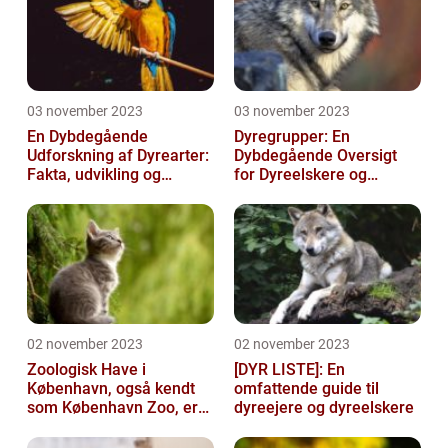
03 november 2023
03 november 2023
En Dybdegående
Dyregrupper: En
Udforskning af Dyrearter:
Dybdegående Oversigt
Fakta, udvikling og
for Dyreelskere og
betydning
Dyreejere
02 november 2023
02 november 2023
Zoologisk Have i
[DYR LISTE]: En
København, også kendt
omfattende guide til
som København Zoo, er
dyreejere og dyreelskere
en af Danmarks ældste
og mest populære ...