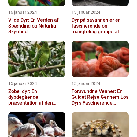
16 januar 2024
15 januar 2024
Vilde Dyr: En Verden af
Dyr på savannen er en
Spænding og Naturlig
fascinerende og
Skønhed
mangfoldig gruppe af
væsner, der har tilpasset
sig det hårde o...
15 januar 2024
15 januar 2024
Zobel dyr: En
Forsvundne Venner: En
dybdegående
Guidet Rejse Gennem Los
præsentation af den
Dyrs Fascinerende
fascinerende art
Verden