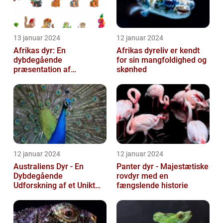
13 januar 2024
12 januar 2024
Afrikas dyr: En
Afrikas dyreliv er kendt
dybdegående
for sin mangfoldighed og
præsentation af
skønhed
kontinentets enestående
dyreliv
12 januar 2024
12 januar 2024
Australiens Dyr - En
Panter dyr - Majestætiske
Dybdegående
rovdyr med en
Udforskning af et Unikt
fængslende historie
Dyreliv