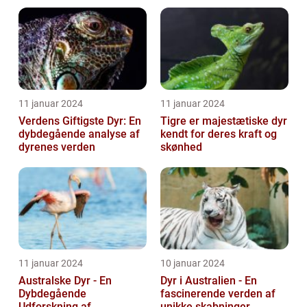
Dyreliv
11 januar 2024
11 januar 2024
Verdens Giftigste Dyr: En
Tigre er majestætiske dyr
dybdegående analyse af
kendt for deres kraft og
dyrenes verden
skønhed
11 januar 2024
10 januar 2024
Australske Dyr - En
Dyr i Australien - En
Dybdegående
fascinerende verden af
Udforskning af
unikke skabninger