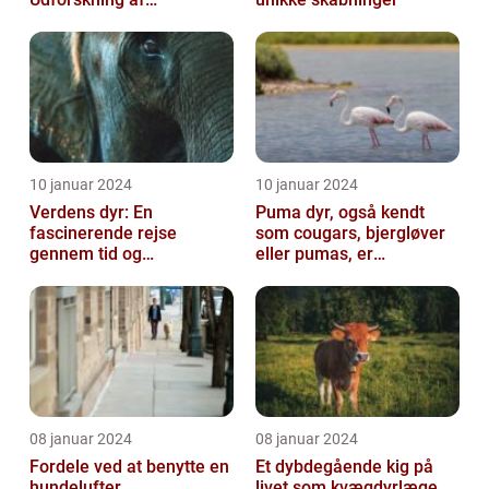
Australiens Unikke Dyreliv
10 januar 2024
10 januar 2024
Verdens dyr: En
Puma dyr, også kendt
fascinerende rejse
som cougars, bjergløver
gennem tid og
eller pumas, er
mangfoldighed
majestætiske og
imponerende væsener,
de...
08 januar 2024
08 januar 2024
Fordele ved at benytte en
Et dybdegående kig på
hundelufter
livet som kvægdyrlæge