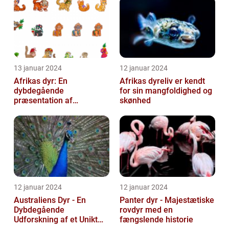
kontinent
13 januar 2024
12 januar 2024
Afrikas dyr: En
Afrikas dyreliv er kendt
dybdegående
for sin mangfoldighed og
præsentation af
skønhed
kontinentets enestående
dyreliv
12 januar 2024
12 januar 2024
Australiens Dyr - En
Panter dyr - Majestætiske
Dybdegående
rovdyr med en
Udforskning af et Unikt
fængslende historie