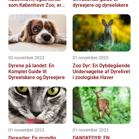
som København Zoo, er
dyreejere og dyreelskere
en af Danmarks ældste
og mest populære ...
02 november 2023
01 november 2023
Dyrene på landet: En
Zoo Dyr: En Dybdegående
Komplet Guide til
Undersøgelse af Dyrelivet
Dyreelskere og Dyreejere
i zoologiske Haver
01 november 2023
01 november 2023
Dyrearter: En grundig
DANSKEDYR: EN