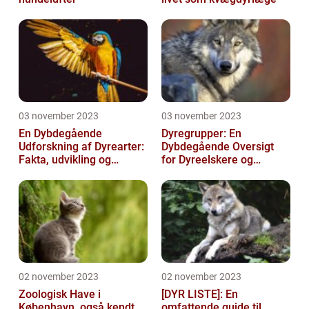
03 november 2023
03 november 2023
En Dybdegående
Dyregrupper: En
Udforskning af Dyrearter:
Dybdegående Oversigt
Fakta, udvikling og
for Dyreelskere og
betydning
Dyreejere
02 november 2023
02 november 2023
Zoologisk Have i
[DYR LISTE]: En
København, også kendt
omfattende guide til