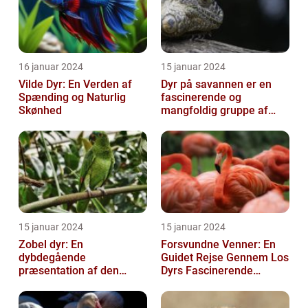
16 januar 2024
15 januar 2024
Vilde Dyr: En Verden af
Dyr på savannen er en
Spænding og Naturlig
fascinerende og
Skønhed
mangfoldig gruppe af
væsner, der har tilpasset
sig det hårde o...
15 januar 2024
15 januar 2024
Zobel dyr: En
Forsvundne Venner: En
dybdegående
Guidet Rejse Gennem Los
præsentation af den
Dyrs Fascinerende
fascinerende art
Verden