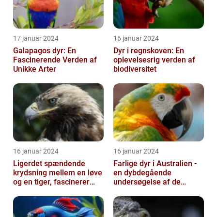
17 januar 2024
16 januar 2024
Galapagos dyr: En
Dyr i regnskoven: En
Fascinerende Verden af
oplevelsesrig verden af
Unikke Arter
biodiversitet
16 januar 2024
16 januar 2024
Ligerdet spændende
Farlige dyr i Australien -
krydsning mellem en løve
en dybdegående
og en tiger, fascinerer
undersøgelse af de
dyreelskere over hele
frygtede skabninger
verden