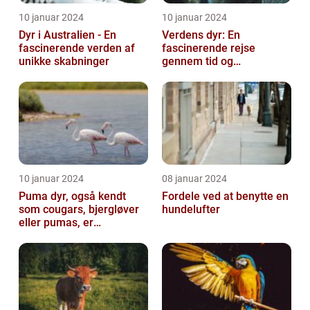
10 januar 2024
10 januar 2024
Dyr i Australien - En
Verdens dyr: En
fascinerende verden af
fascinerende rejse
unikke skabninger
gennem tid og
mangfoldighed
10 januar 2024
08 januar 2024
Puma dyr, også kendt
Fordele ved at benytte en
som cougars, bjergløver
hundelufter
eller pumas, er
majestætiske og
imponerende væsener,
de...