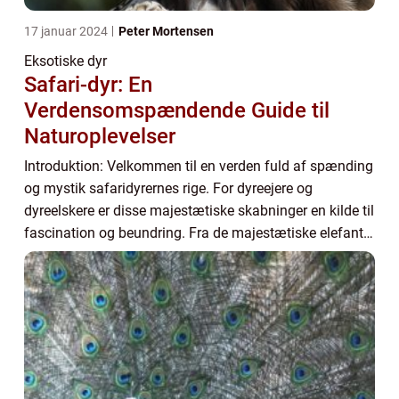
17 januar 2024
Peter Mortensen
Eksotiske dyr
Safari-dyr: En
Verdensomspændende Guide til
Naturoplevelser
Introduktion: Velkommen til en verden fuld af spænding
og mystik safaridyrernes rige. For dyreejere og
dyreelskere er disse majestætiske skabninger en kilde til
fascination og beundring. Fra de majestætiske elefanter
til de smidige geparder, og fra d...