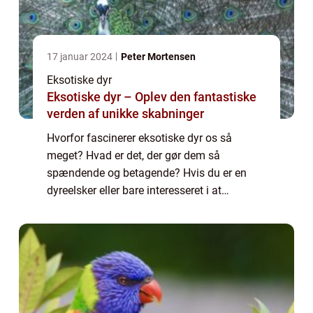
17 januar 2024
Peter Mortensen
Eksotiske dyr
Eksotiske dyr – Oplev den fantastiske
verden af unikke skabninger
Hvorfor fascinerer eksotiske dyr os så
meget? Hvad er det, der gør dem så
spændende og betagende? Hvis du er en
dyreelsker eller bare interesseret i at
udforske den utrolige diversitet i naturen, vil
denne artikel tage dig med på en rejse
gennem den ...