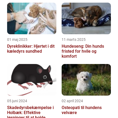
udforske deres oprindelse, udvikling gennem
histori...
01 maj 2025
11 marts 2025
Dyreklinikker: Hjertet i dit
Hundeseng: Din hunds
kæledyrs sundhed
fristed for hvile og
komfort
05 juni 2024
02 april 2024
Skadedyrsbekæmpelse i
Osteopati til hundens
Holbæk: Effektive
velvære
løsninger til at holde