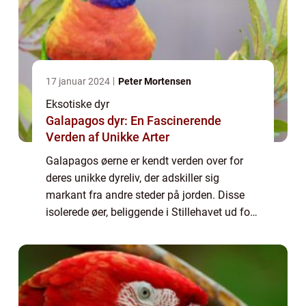
17 januar 2024
Peter Mortensen
Eksotiske dyr
Galapagos dyr: En Fascinerende
Verden af Unikke Arter
Galapagos øerne er kendt verden over for
deres unikke dyreliv, der adskiller sig
markant fra andre steder på jorden. Disse
isolerede øer, beliggende i Stillehavet ud for
kysten af Ecuador, har en utrolig rigdom af
dyrearter, som fascinerer både forsk...