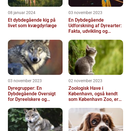
08 januar 2024
03 november 2023
Et dybdegående kig på
En Dybdegående
livet som kvægdyrlæge
Udforskning af Dyrearter:
Fakta, udvikling og
betydning
03 november 2023
02 november 2023
Dyregrupper: En
Zoologisk Have i
Dybdegående Oversigt
København, også kendt
for Dyreelskere og
som København Zoo, er
Dyreejere
en af Danmarks ældste
og mest populære ...