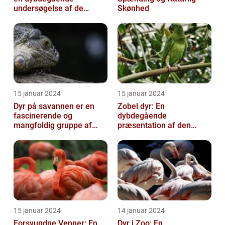
undersøgelse af de
Skønhed
frygtede skabninger
15 januar 2024
15 januar 2024
Dyr på savannen er en
Zobel dyr: En
fascinerende og
dybdegående
mangfoldig gruppe af
præsentation af den
væsner, der har tilpasset
fascinerende art
sig det hårde o...
15 januar 2024
14 januar 2024
Forsvundne Venner: En
Dyr i Zoo: En