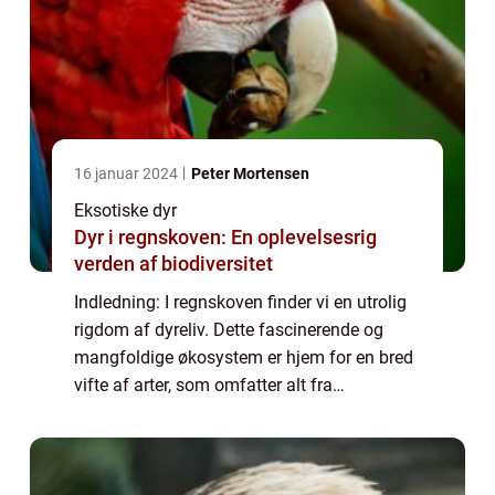
16 januar 2024
Peter Mortensen
Eksotiske dyr
Dyr i regnskoven: En oplevelsesrig
verden af biodiversitet
Indledning: I regnskoven finder vi en utrolig
rigdom af dyreliv. Dette fascinerende og
mangfoldige økosystem er hjem for en bred
vifte af arter, som omfatter alt fra
majestætiske rovdyr til farverige krybdyr og
små insekter. Hvis du er interesseret i...