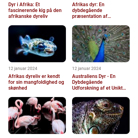
Dyr i Afrika: Et
Afrikas dyr: En
fascinerende kig på den
dybdegående
afrikanske dyreliv
præsentation af
kontinentets enestående
dyreliv
12 januar 2024
12 januar 2024
Afrikas dyreliv er kendt
Australiens Dyr - En
for sin mangfoldighed og
Dybdegående
skønhed
Udforskning af et Unikt
Dyreliv