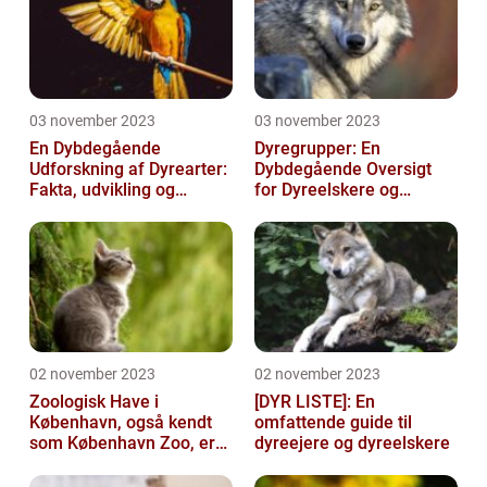
03 november 2023
03 november 2023
En Dybdegående
Dyregrupper: En
Udforskning af Dyrearter:
Dybdegående Oversigt
Fakta, udvikling og
for Dyreelskere og
betydning
Dyreejere
02 november 2023
02 november 2023
Zoologisk Have i
[DYR LISTE]: En
København, også kendt
omfattende guide til
som København Zoo, er
dyreejere og dyreelskere
en af Danmarks ældste
og mest populære ...