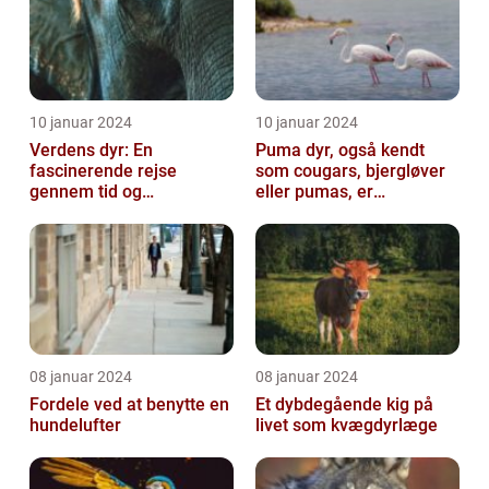
10 januar 2024
10 januar 2024
Verdens dyr: En
Puma dyr, også kendt
fascinerende rejse
som cougars, bjergløver
gennem tid og
eller pumas, er
mangfoldighed
majestætiske og
imponerende væsener,
de...
08 januar 2024
08 januar 2024
Fordele ved at benytte en
Et dybdegående kig på
hundelufter
livet som kvægdyrlæge