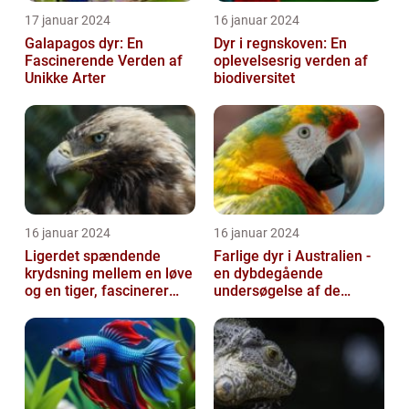
17 januar 2024
16 januar 2024
Galapagos dyr: En
Dyr i regnskoven: En
Fascinerende Verden af
oplevelsesrig verden af
Unikke Arter
biodiversitet
16 januar 2024
16 januar 2024
Ligerdet spændende
Farlige dyr i Australien -
krydsning mellem en løve
en dybdegående
og en tiger, fascinerer
undersøgelse af de
dyreelskere over hele
frygtede skabninger
verden