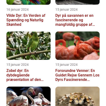
16 januar 2024
15 januar 2024
Vilde Dyr: En Verden af
Dyr på savannen er en
Spænding og Naturlig
fascinerende og
Skønhed
mangfoldig gruppe af
væsner, der har tilpasset
sig det hårde o...
15 januar 2024
15 januar 2024
Zobel dyr: En
Forsvundne Venner: En
dybdegående
Guidet Rejse Gennem Los
præsentation af den
Dyrs Fascinerende
fascinerende art
Verden