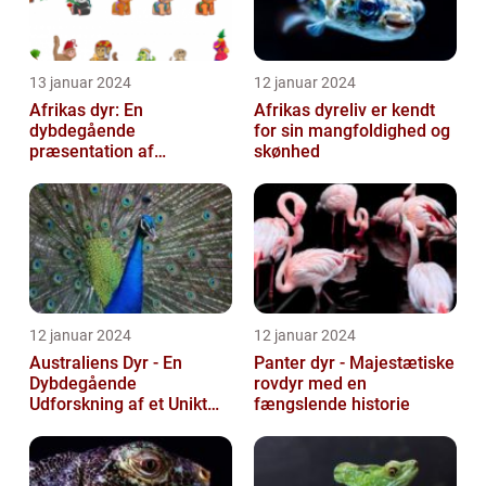
13 januar 2024
12 januar 2024
Afrikas dyr: En
Afrikas dyreliv er kendt
dybdegående
for sin mangfoldighed og
præsentation af
skønhed
kontinentets enestående
dyreliv
12 januar 2024
12 januar 2024
Australiens Dyr - En
Panter dyr - Majestætiske
Dybdegående
rovdyr med en
Udforskning af et Unikt
fængslende historie
Dyreliv