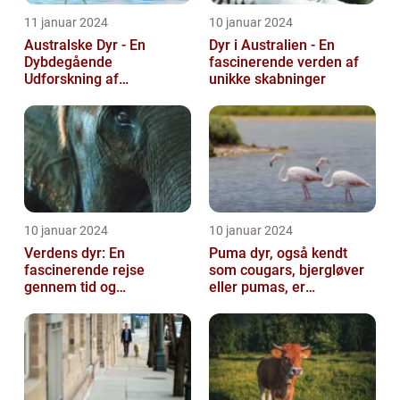
11 januar 2024
10 januar 2024
Australske Dyr - En
Dyr i Australien - En
Dybdegående
fascinerende verden af
Udforskning af
unikke skabninger
Australiens Unikke Dyreliv
10 januar 2024
10 januar 2024
Verdens dyr: En
Puma dyr, også kendt
fascinerende rejse
som cougars, bjergløver
gennem tid og
eller pumas, er
mangfoldighed
majestætiske og
imponerende væsener,
de...