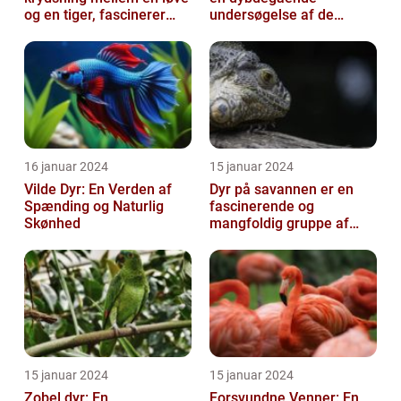
og en tiger, fascinerer
undersøgelse af de
dyreelskere over hele
frygtede skabninger
verden
16 januar 2024
15 januar 2024
Vilde Dyr: En Verden af
Dyr på savannen er en
Spænding og Naturlig
fascinerende og
Skønhed
mangfoldig gruppe af
væsner, der har tilpasset
sig det hårde o...
15 januar 2024
15 januar 2024
Zobel dyr: En
Forsvundne Venner: En