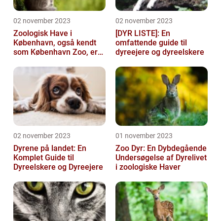
02 november 2023
02 november 2023
Zoologisk Have i
[DYR LISTE]: En
København, også kendt
omfattende guide til
som København Zoo, er
dyreejere og dyreelskere
en af Danmarks ældste
og mest populære ...
02 november 2023
01 november 2023
Dyrene på landet: En
Zoo Dyr: En Dybdegående
Komplet Guide til
Undersøgelse af Dyrelivet
Dyreelskere og Dyreejere
i zoologiske Haver