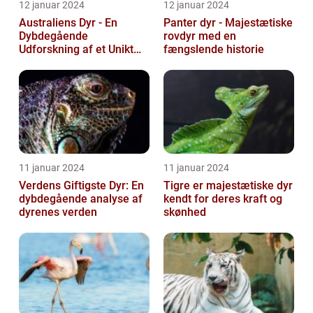
12 januar 2024
12 januar 2024
Australiens Dyr - En
Panter dyr - Majestætiske
Dybdegående
rovdyr med en
Udforskning af et Unikt
fængslende historie
Dyreliv
11 januar 2024
11 januar 2024
Verdens Giftigste Dyr: En
Tigre er majestætiske dyr
dybdegående analyse af
kendt for deres kraft og
dyrenes verden
skønhed