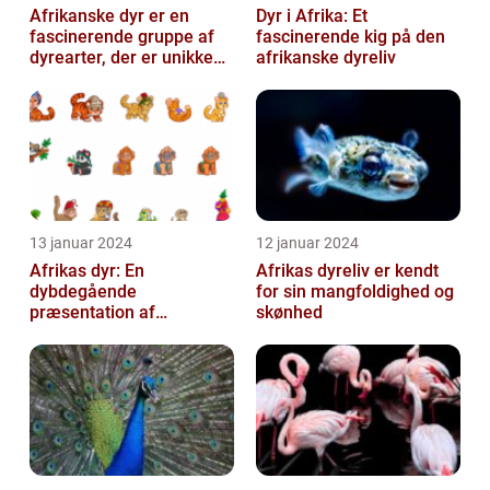
Afrikanske dyr er en
Dyr i Afrika: Et
fascinerende gruppe af
fascinerende kig på den
dyrearter, der er unikke
afrikanske dyreliv
for det afrikanske
kontinent
13 januar 2024
12 januar 2024
Afrikas dyr: En
Afrikas dyreliv er kendt
dybdegående
for sin mangfoldighed og
præsentation af
skønhed
kontinentets enestående
dyreliv